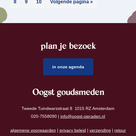
8
9
10
Volgende pagina »
plan je bezoek
footer
in onze agenda
Oogst goudsmeden
Tweede Tuindwarsstraat 8 1015 RZ Amsterdam
020-7558090 |
info@oogst-sieraden.nl
algemene voorwaarden
|
privacy beleid
|
verzending
|
retour