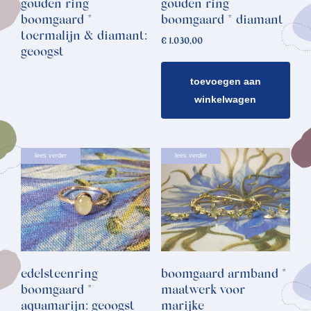
gouden ring
gouden ring
boomgaard *
boomgaard * diamant
toermalijn & diamant:
€
1.030,00
geoogst
toevoegen aan
winkelwagen
lees verder
lees verder
edelsteenring
boomgaard armband *
boomgaard *
maatwerk voor
aquamarijn: geoogst
marijke