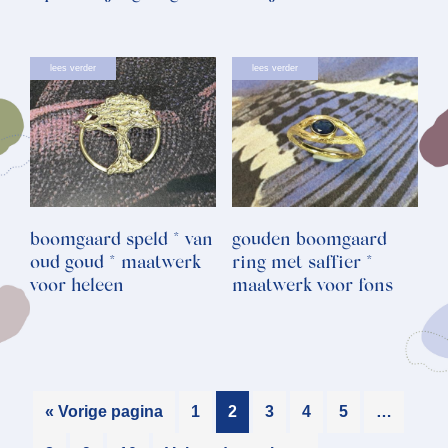
lees verder
lees verder
boomgaard speld * van
gouden boomgaard
oud goud * maatwerk
ring met saffier *
voor heleen
maatwerk voor fons
« Vorige pagina
1
2
3
4
5
…