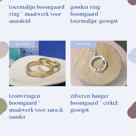
toermalijn boomgaard
gouden ring
ring * maatwerk voor
boomgaard *
annaleid
toermalijn: geoogst
lees verder
lees verder
trouwringen
zilveren hanger
boomgaard *
boomgaard * cirkel:
maatwerk voor sara &
geoogst
sander